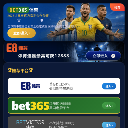
中国区|mksport体育|股份有限公司
学院概况
教职员工
人才培养
科学研究
当前位置：
网站首页
mksport体育官网
正文
＞
＞
毕业文化
作者：
时间