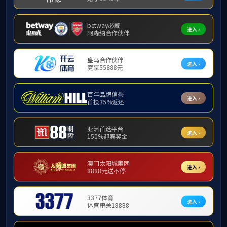
为庆祝中国共产党成立
100
周年，坚定追求伟大事业的理
mksport党委举行新党员入党宣誓、老党员重温入党誓词
活动伊始，全体党员起立共同奏唱中华人民共和国国歌。随
预备党员名单，并嘱咐新党员不忘初心，充分发挥党员的先锋