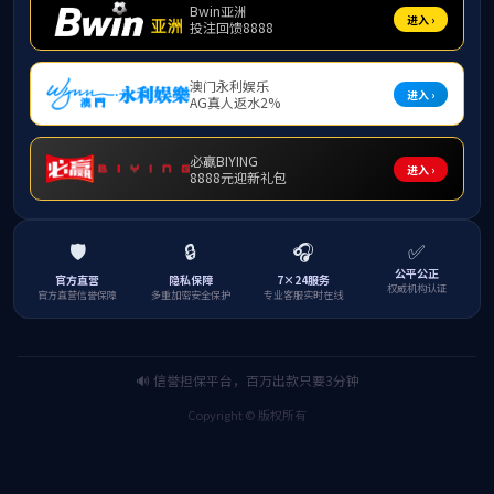
在建党百年校先进基层党组织、mksport发展与教育
教室内回荡，所有新老党员用铮铮誓言表达了对党的忠诚和为